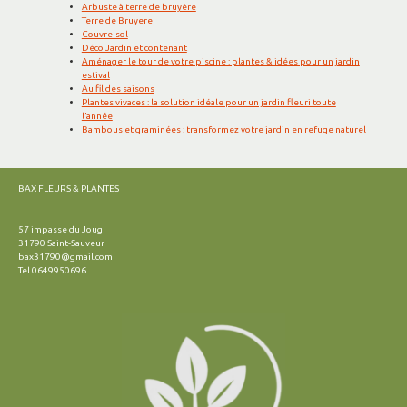
Arbuste à terre de bruyère
Terre de Bruyere
Couvre-sol
Déco Jardin et contenant
Aménager le tour de votre piscine : plantes & idées pour un jardin
estival
Au fil des saisons
Plantes vivaces : la solution idéale pour un jardin fleuri toute
l’année
Bambous et graminées : transformez votre jardin en refuge naturel
BAX FLEURS & PLANTES
57 impasse du Joug
31790 Saint-Sauveur
bax31790@gmail.com
Tel 0649950696