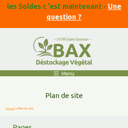
Aller
les Soldes c 'est maintenant -
Une
au
contenu
question ?
Menu
Plan de site
Accueil
»
Plan de site
Pages