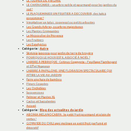
LE TULIPIER DE VIRGINIE
LE CHATAIGNIER – un arbre noble et gourmand pour les jardins du
sud !
LE PLAQUEMINIER UN FRUITIER A DECOUVRIR, des kaki à
consommer !
Végétaliser un talus : couvresol ou petits arbustes
Les Grands Arbres, ou arbres majestueux
Les Plantes Grimpantes
Le Micocoulier de Provence
Les Fruitiers
Les Eucalyptus
Catégorie :
Autre
Skimmia japonica pour jardin de terre de bruyère
POURQUOI LE HOUX EST IL ASSOCIÉ À NOËL ?
L’ARBRE À PERRUQUE : Cotinus Coggygria – Feuillage Flamboyant
et Effet Nuageux
L’ARBRE À PAPILLONS : UNE FLORAISON SPECTACULAIRE QUI
ATTIRE LA VIE AU JARDIN
Faire une haie de bambou
Fleurs Coupées
Les Orchidées
Suspensions
Palmier et Plantes XL
Cactus et Succulentes
Accueil
Catégorie :
Blog des actualites du jardin
ARONIA MELANOCARPA : le petit fruit gourmand et plein de
vertus !
GOYAVIER DU CHILI ugni molinae un petit fruit parfumé et
décoratif