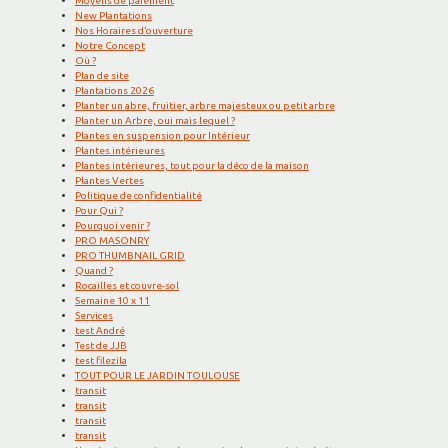
Moyens de paiement
New Plantations
Nos Horaires d’ouverture
Notre Concept
Où ?
Plan de site
Plantations 2026
Planter un abre, fruitier, arbre majesteux ou petit arbre
Planter un Arbre, oui mais lequel ?
Plantes en suspension pour Intérieur
Plantes intérieures
Plantes intérieures, tout pour la déco de la maison
Plantes Vertes
Politique de confidentialité
Pour Qui ?
Pourquoi venir ?
PRO MASONRY
PRO THUMBNAIL GRID
Quand ?
Rocailles et couvre-sol
Semaine 10 x 11
Services
test André
Test de JJB
test filezila
TOUT POUR LE JARDIN TOULOUSE
transit
transit
transit
transit