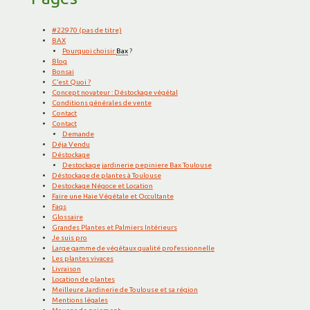
#22970 (pas de titre)
BAX
Pourquoi choisir
Bax
?
Blog
Bonsai
C’est Quoi ?
Concept novateur : Déstockage végétal
Conditions générales de vente
Contact
Contact
Demande
Déja Vendu
Déstockage
Destockage jardinerie pepiniere Bax Toulouse
Déstockage de plantes à Toulouse
Destockage Négoce et Location
Faire une Haie Végétale et Occultante
Faqs
Glossaire
Grandes Plantes et Palmiers Intérieurs
Je suis pro
Large gamme de végétaux qualité professionnelle
Les plantes vivaces
Livraison
Location de plantes
Meilleure Jardinerie de Toulouse et sa région
Mentions légales