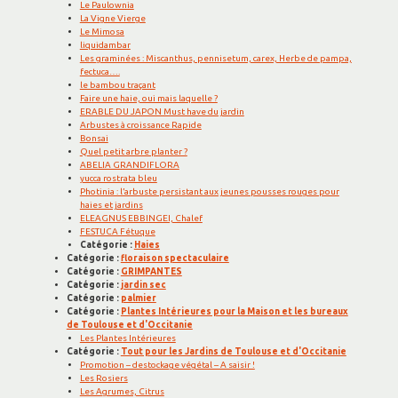
Le Paulownia
La Vigne Vierge
Le Mimosa
liquidambar
Les graminées : Miscanthus, pennisetum, carex, Herbe de pampa,
fectuca….
le bambou traçant
Faire une haie, oui mais laquelle ?
ERABLE DU JAPON Must have du jardin
Arbustes à croissance Rapide
Bonsai
Quel petit arbre planter ?
ABELIA GRANDIFLORA
yucca rostrata bleu
Photinia : l’arbuste persistant aux jeunes pousses rouges pour
haies et jardins
ELEAGNUS EBBINGEI, Chalef
FESTUCA Fétuque
Catégorie :
Haies
Catégorie :
floraison spectaculaire
Catégorie :
GRIMPANTES
Catégorie :
jardin sec
Catégorie :
palmier
Catégorie :
Plantes Intérieures pour la Maison et les bureaux
de Toulouse et d'Occitanie
Les Plantes Intérieures
Catégorie :
Tout pour les Jardins de Toulouse et d'Occitanie
Promotion – destockage végétal – A saisir !
Les Rosiers
Les Agrumes, Citrus