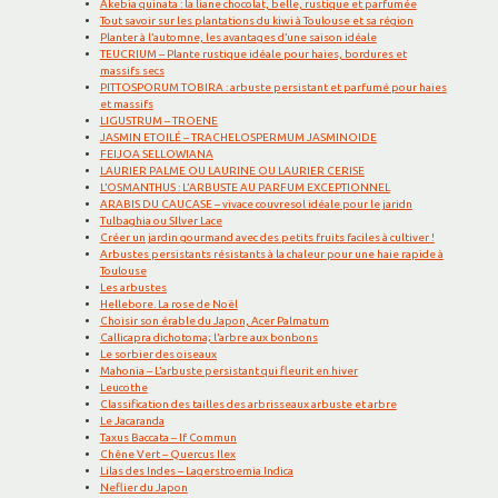
Akebia quinata : la liane chocolat, belle, rustique et parfumée
Tout savoir sur les plantations du kiwi à Toulouse et sa région
Planter à l’automne, les avantages d’une saison idéale
TEUCRIUM – Plante rustique idéale pour haies, bordures et
massifs secs
PITTOSPORUM TOBIRA : arbuste persistant et parfumé pour haies
et massifs
LIGUSTRUM – TROENE
JASMIN ETOILÉ – TRACHELOSPERMUM JASMINOIDE
FEIJOA SELLOWIANA
LAURIER PALME OU LAURINE OU LAURIER CERISE
L’OSMANTHUS : L’ARBUSTE AU PARFUM EXCEPTIONNEL
ARABIS DU CAUCASE – vivace couvresol idéale pour le jaridn
Tulbaghia ou SIlver Lace
Créer un jardin gourmand avec des petits fruits faciles à cultiver !
Arbustes persistants résistants à la chaleur pour une haie rapide à
Toulouse
Les arbustes
Hellebore. La rose de Noël
Choisir son érable du Japon, Acer Palmatum
Callicapra dichotoma; l’arbre aux bonbons
Le sorbier des oiseaux
Mahonia – L’arbuste persistant qui fleurit en hiver
Leucothe
Classification des tailles des arbrisseaux arbuste et arbre
Le Jacaranda
Taxus Baccata – If Commun
Chêne Vert – Quercus Ilex
Lilas des Indes – Lagerstroemia Indica
Neflier du Japon