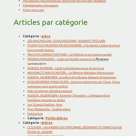
Une équipe passionnée au service de vos projets végétaux
Végétalisation d’espaces
Venir nous voir
Articles par catégorie
Catégorie :
arbre
LES MAGNOLIAS : SOULANGEANA, SUSAN ET STELLATA
POURQUOI PLANTER EN NOVEMBRE : A la Sainte Catherine tout
bois prend racines.
TRACHYCARPUS FORTUNEI – Le Palmier à croissance rapide
PRUNUS PISSARDII – L’arbre à feuille pourpre et
floraison
spectaculaire
MURIER PLATANE – L’arbre d’ombrage pour la terrasse
WAHSINGTONIA ROBUSTA – Le Palmier Mexicain Majestueux
ALBIZIA JULIBRISSIN : un arbre d ombrage élégant et lumineux
KOELREUTARIA PANICULATA – L’arbre à lanternes de Chine, bijou
lumineux pour petits jardins
Arbre à moyen développement
ALBIZIA JULIBRISSIN « Summer Chocolat » : L’élégance d’un
feuillage chocolat au jardin
Les Grands Erables, Acer
Acer Platanoïde – Erable plane
Petit arbre
Catégorie :
Petits Arbres
Catégorie :
Arbres
L’OLIVIER : UN ARBRE EXCEPTIONNEL RÉSISTANT ET SYMBOLIQUE
POUR LE JARDIN