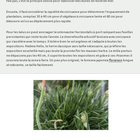
fixe pas, c’est le principe utilisé pour stabiliser des dunes en bord de mer.
Ensuite, il faut considérer la rapidité de croissance pour déterminer l’espacement de
plantation, comptez 30 à 40 cm pour d végétaux à croissance lente et 60 cm pour
découvre sol ou au déploiement plus rapide.
Pour les talus on peut envisager le cotoneaster horizontalis à port rampant aux feuilles
persistantes qui reste toute l’année. Le chevrefeuille arbustif lonicera avec croissance
qui s’accélère avec le temps. Il tolère bien le sol argileux et s’adapte à toutes les
expositions. Hedera Helix, le lierre classique sans taille nécessaire, qui préfere les
exposition ensoleillé mais pas toute la journée fini les mauvais herbe. Le mille pertuis
ne dépassera pas les 40 cm, il suporte toutes les expositions et grâce à ses rhizomes il
couvrera toute la zone à faire. Un peu plus original, le lonicera japonica
floraison
longue
et odorante, se taille facilement.