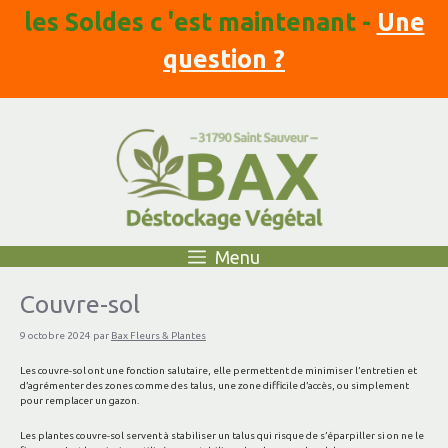
Aller
les Soldes c 'est maintenant -
Une
au
contenu
question ?
Menu
Couvre-sol
9 octobre 2024
par
Bax Fleurs & Plantes
Les couvre-sol ont une fonction salutaire, elle permettent de minimiser l’entretien et
d’agrémenter des zones comme des talus, une zone difficile d’accès, ou simplement
pour remplacer un gazon.
Les plantes couvre-sol servent à stabiliser un talus qui risque de s’éparpiller si on ne le