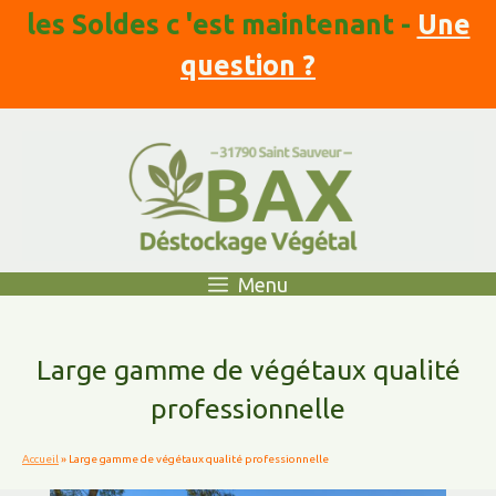
Aller
les Soldes c 'est maintenant -
Une
au
contenu
question ?
Menu
Large gamme de végétaux qualité
professionnelle
Accueil
»
Large gamme de végétaux qualité professionnelle