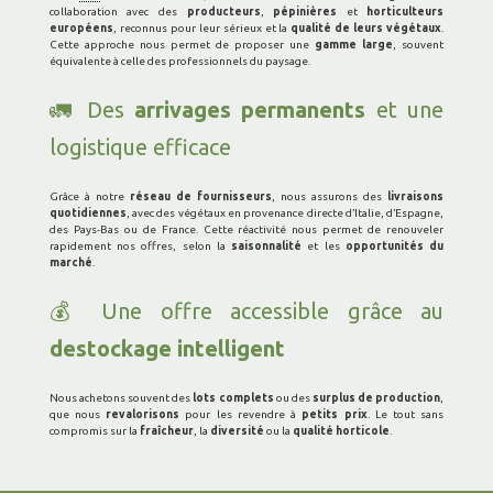
collaboration avec des
producteurs
,
pépinières
et
horticulteurs
européens
, reconnus pour leur sérieux et la
qualité de leurs végétaux
.
Cette approche nous permet de proposer une
gamme large
, souvent
équivalente à celle des professionnels du paysage.
🚛 Des
arrivages permanents
et une
logistique efficace
Grâce à notre
réseau de fournisseurs
, nous assurons des
livraisons
quotidiennes
, avec des végétaux en provenance directe d’Italie, d’Espagne,
des Pays-Bas ou de France. Cette réactivité nous permet de renouveler
rapidement nos offres, selon la
saisonnalité
et les
opportunités du
marché
.
💰 Une offre accessible grâce au
destockage intelligent
Nous achetons souvent des
lots complets
ou des
surplus de production
,
que nous
revalorisons
pour les revendre à
petits prix
. Le tout sans
compromis sur la
fraîcheur
, la
diversité
ou la
qualité horticole
.