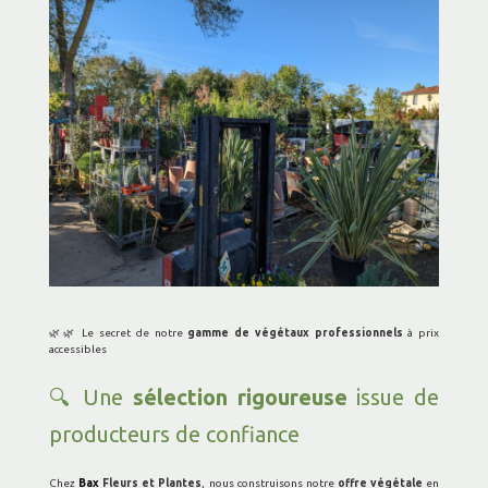
🌿🌿 Le secret de notre
gamme de végétaux professionnels
à prix
accessibles
🔍 Une
sélection rigoureuse
issue de
producteurs de confiance
Chez
Bax
Fleurs et Plantes
, nous construisons notre
offre végétale
en