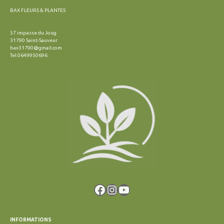
BAX FLEURS & PLANTES
57 impasse du Joug
31790 Saint-Sauveur
bax31790@gmail.com
Tel 0649950696
Facebook
Instagram
YouTube
INFORMATIONS