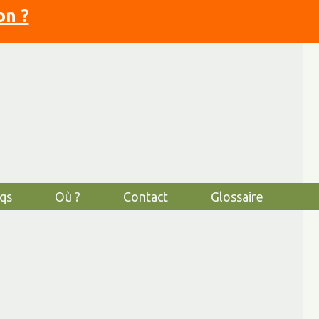
on ?
qs
Où ?
Contact
Glossaire