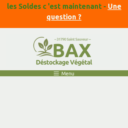
Aller
les Soldes c 'est maintenant -
Une
au
contenu
question ?
Menu