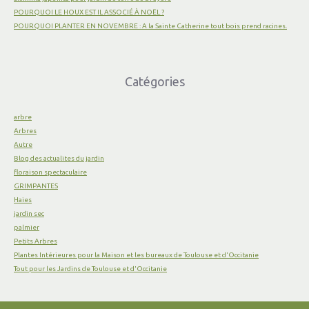
POURQUOI LE HOUX EST IL ASSOCIÉ À NOËL ?
POURQUOI PLANTER EN NOVEMBRE : A la Sainte Catherine tout bois prend racines.
Catégories
arbre
Arbres
Autre
Blog des actualites du jardin
floraison spectaculaire
GRIMPANTES
Haies
jardin sec
palmier
Petits Arbres
Plantes Intérieures pour la Maison et les bureaux de Toulouse et d'Occitanie
Tout pour les Jardins de Toulouse et d'Occitanie