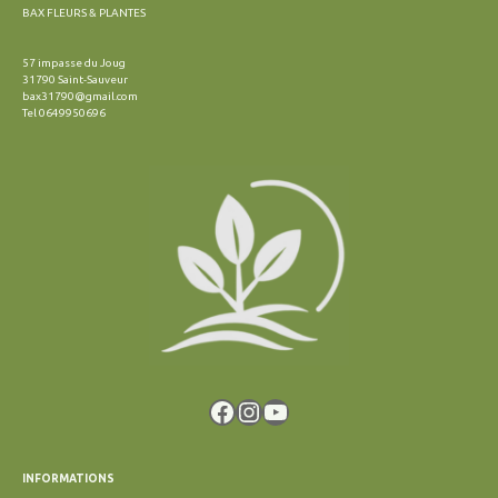
BAX FLEURS & PLANTES
57 impasse du Joug
31790 Saint-Sauveur
bax31790@gmail.com
Tel 0649950696
Facebook
Instagram
YouTube
INFORMATIONS