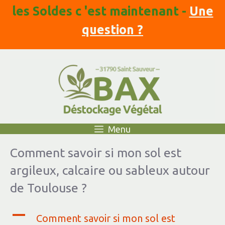
Aller
les Soldes c 'est maintenant -
Une
au
contenu
question ?
Menu
Comment savoir si mon sol est
argileux, calcaire ou sableux autour
de Toulouse ?
A
Comment savoir si mon sol est