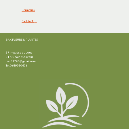
Permalink
Back to Top
BAX FLEURS & PLANTES
57 impasse du Joug
31790 Saint-Sauveur
bax31790@gmail.com
Tel 0649950696