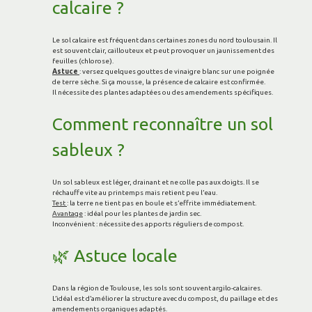
calcaire ?
Le sol calcaire est fréquent dans certaines zones du nord toulousain. Il
est souvent clair, caillouteux et peut provoquer un jaunissement des
feuilles (chlorose).
Astuce
: versez quelques gouttes de vinaigre blanc sur une poignée
de terre sèche. Si ça mousse, la présence de calcaire est confirmée.
Il nécessite des plantes adaptées ou des amendements spécifiques.
Comment reconnaître un sol
sableux ?
Un sol sableux est léger, drainant et ne colle pas aux doigts. Il se
réchauffe vite au printemps mais retient peu l’eau.
Test
: la terre ne tient pas en boule et s’effrite immédiatement.
Avantage
: idéal pour les plantes de jardin sec.
Inconvénient : nécessite des apports réguliers de compost.
🌿 Astuce locale
Dans la région de Toulouse, les sols sont souvent argilo-calcaires.
L’idéal est d’améliorer la structure avec du compost, du paillage et des
amendements organiques adaptés.