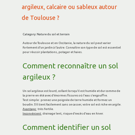
argileux, calcaire ou sableux autour
de Toulouse ?
Category: Nature du sol et terrain
Autour de Toulouse et en Occitanie, la nature du sol peut varier
fortement d’un jardin à l’autre. Connaître son type de sol est essentiel
pour réussir plantations, potager et haies.
Comment reconnaître un sol
argileux ?
Un sol argileux est lourd, collant lorsqu’il est humide et dur comme de
la pierre en été avec d’énormes fissures où l’eau s’engouffre.
Test simple : prenez une poignée de terre humide et formez un
boudin. S’il tient facilement sans se casser, votre sol est riche en argile.
Avantage
: très fertile.
Inconvénient
: drainage lent, risque d’excès d’eau en hiver.
Comment identifier un sol